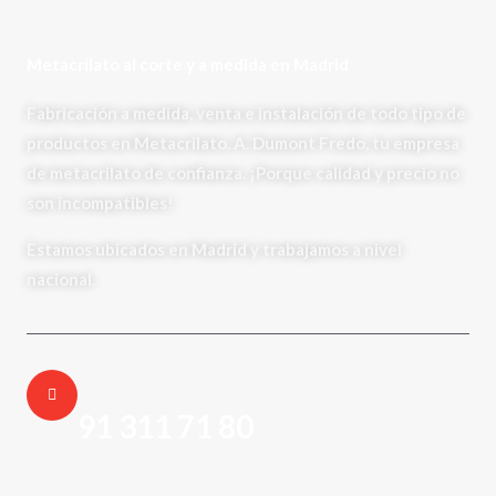
Metacrilato al corte y a medida en Madrid
Fabricación a medida, venta e instalación de todo tipo de
productos en Metacrilato. A. Dumont Fredo, tu empresa
de metacrilato de confianza. ¡Porque calidad y precio no
son incompatibles!
Estamos ubicados en Madrid y trabajamos a nivel
nacional.
Contacta con nosotros:
91 311 71 80