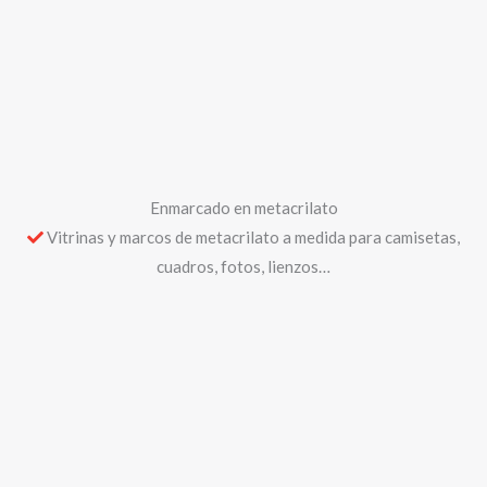
enviarnos una imagen con el boceto o diseño que quieres para
poder facilitarte un presupuesto ajustado a tus necesidades más
rápidamente.
Nombre *
Email *
Teléfono *
Mensaje *