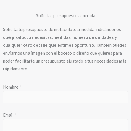
91 311 71 80
Fabricantes expertos en metacrilato en Madrid.
Metacrilato a medida
Alicante
|
Barcelona
|
Bilbao
|
Cádiz
|
Córdoba
|
Elche
|
Gijón
|
Granada
|
La Coruña
|
Madrid
|
Málaga
|
Mallorca
|
Murcia
|
Oviedo
|
Palma de Mallorca
|
Pamplona
|
Sevilla
|
Tarragona
|
Valencia
|
Valladolid
|
Vigo
|
Vitoria
|