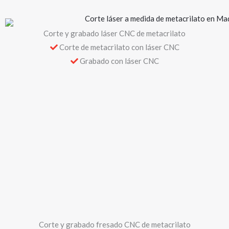
Corte y grabado láser CNC de metacrilato
Corte de metacrilato con láser CNC
Grabado con láser CNC
Corte y grabado fresado CNC de metacrilato
Corte de precisión con fresadora CNC
Grabados fresados de metacrilato
Manipulación y montaje de metacrilato
Fabricación mediante corte, pegado y pulido de cantos de
multitud de elementos decorativos
Corte a medida de metacrilato en planchas
Fabricación de productos a medida