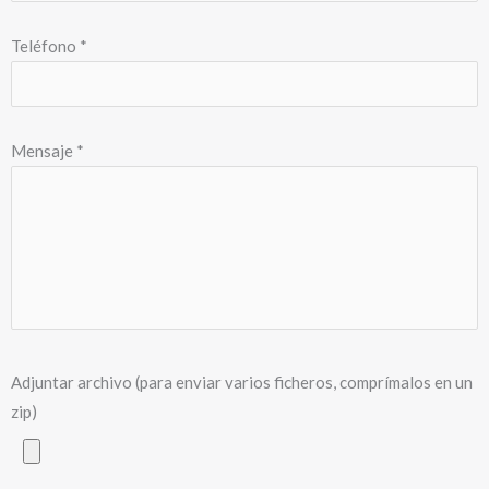
Zaragoza
Fredo Metacrilato
Tienda – Exposición – Taller
Calle del Padre Rubio, 28, 28029, Madrid, España.
Lun-Vie 09:00 – 14:00 y 16:00 – 19:00
Fábrica de Metacrilato
Calle del Uranio, 7, 28918, Leganés, Madrid, España.
Lun-Vie 08:30 – 14:00 y 15:30 – 18:00
Tel:
91 311 71 80
Email:
info@metacrilatosmadrid.com
Dónde estamos