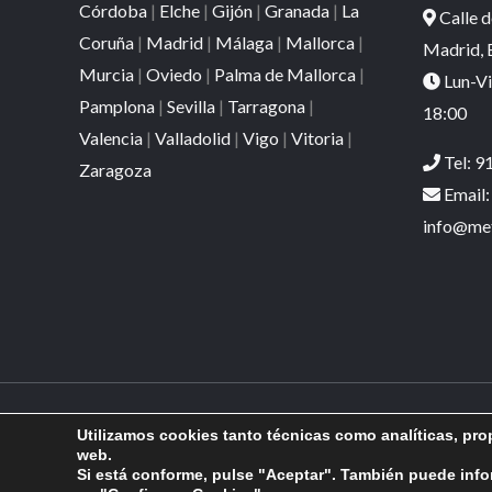
Córdoba
|
Elche
|
Gijón
|
Granada
|
La
Calle d
Coruña
|
Madrid
|
Málaga
|
Mallorca
|
Madrid, 
Murcia
|
Oviedo
|
Palma de Mallorca
|
Lun-Vi
Pamplona
|
Sevilla
|
Tarragona
|
18:00
Valencia
|
Valladolid
|
Vigo
|
Vitoria
|
Tel:
91
Zaragoza
Email:
info@met
Copyright © 2026 Fredo Metacrilato Madrid
Utilizamos cookies tanto técnicas como analíticas, prop
web.
Si está conforme, pulse "Aceptar". También puede info