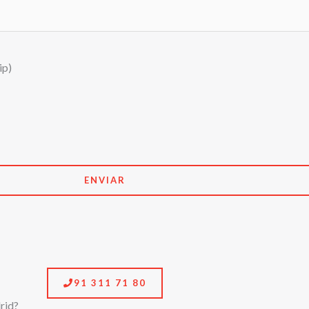
ip)
91 311 71 80
rid?