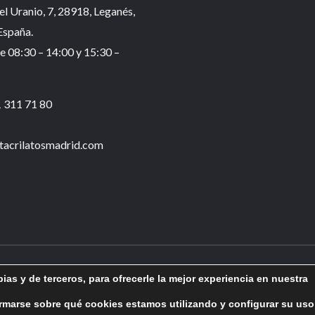
el Uranio, 7, 28918, Leganés,
España.
e 08:30 – 14:00 y 15:30 –
 311 71 80
acrilatosmadrid.com
Aviso legal
–
Política de privacidad
–
Política de cookies
ias y de terceros, para ofrecerle la mejor experiencia en nuestra
rmarse sobre qué cookies estamos utilizando y configurar su uso