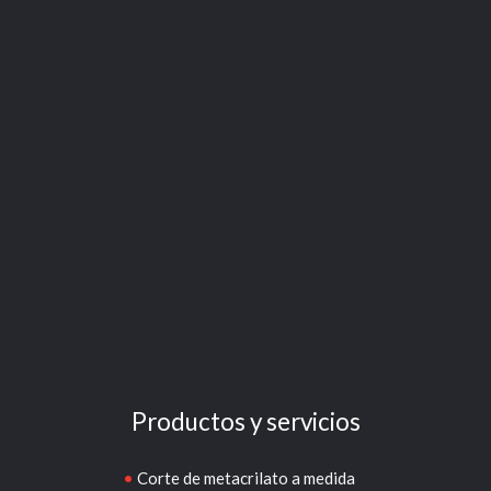
Productos y servicios
Corte de metacrilato a medida
Enmarcados y manipulados de metacrilato
Atriles de metacrilato
Cajas para termostatos
Estanterías y librerías de metacrilato
Expositores y displays de metacrilato
Letras y cartelería en metacrilato
Mesas de metacrilato
Planchas de metacrilato a medida
Trofeos, premios y regalos de metacrilato