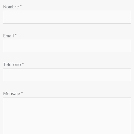
Mensaje *
Adjuntar archivo (para enviar varios ficheros, comprímalos en un
zip)
He leído y acepto la
Política de Privacidad