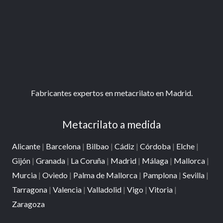
Alicante
|
Barcelona
|
Bilbao
|
Cádiz
|
Córdoba
|
Elche
|
Gijón
|
Granada
|
La Coruña
|
Madrid
|
Málaga
|
Mallorca
|
Murcia
|
Oviedo
|
Palma de Mallorca
|
Pamplona
|
Sevilla
|
Tarragona
|
Valencia
|
Valladolid
|
Vigo
|
Vitoria
|
Zaragoza
Fredo Metacrilato
Tienda – Exposición – Taller
Calle del Padre Rubio, 28, 28029, Madrid, España.
Lun-Vie 09:00 – 14:00 y 16:00 – 19:00
Fábrica de Metacrilato
Calle del Uranio, 7, 28918, Leganés, Madrid, España.
Lun-Vie 08:30 – 14:00 y 15:30 – 18:00
Tel:
91 311 71 80