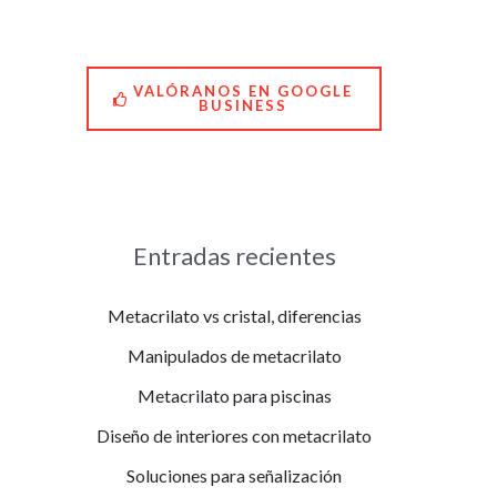
amable desde el primer
momento. Arregló
nuestras figuras con
muchísimo cuidado y ni
siquiera nos quiso cobrar.
VALÓRANOS EN GOOGLE
BUSINESS
Nos ayudó muchísimo y
se lo agradecemos de
corazón. ¡Un sitio
totalmente
recomendable!
Entradas recientes
Metacrilato vs cristal, diferencias
Manipulados de metacrilato
Metacrilato para piscinas
Diseño de interiores con metacrilato
Soluciones para señalización