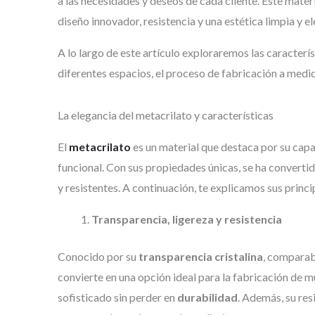
a las necesidades y deseos de cada cliente. Este mate
diseño innovador, resistencia y una estética limpia y e
A lo largo de este artículo exploraremos las caracterí
diferentes espacios, el proceso de fabricación a medi
La elegancia del metacrilato y características
El
metacrilato
es un material que destaca por su cap
funcional. Con sus propiedades únicas, se ha convert
y resistentes. A continuación, te explicamos sus princi
Transparencia, ligereza y resistencia
Conocido por su
transparencia cristalina
, comparab
convierte en una opción ideal para la fabricación de m
sofisticado sin perder en
durabilidad
. Además, su resi