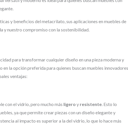
rial versátil y moderno es ideal para quienes buscan muebles con
legante.
sticas y beneficios del metacrilato, sus aplicaciones en muebles de
da y nuestro compromiso con la sostenibilidad.
31/07/2026
acidad para transformar cualquier diseño en una pieza moderna y
ido en la opción preferida para quienes buscan muebles innovadore
Me gusta como h
pales ventajas:
quedado
le con el vidrio, pero mucho más
ligero
y
resistente
. Esto lo
uebles, ya que permite crear piezas con un diseño elegante y
stencia al impacto es superior a la del vidrio, lo que lo hace más