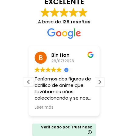
EXCELENTE
A base de
129 reseñas
Pilar Mata Rubio
Bin Han
28/07/2026
23/
s
a
Teníamos dos figuras de
Un resultad
acrílico de anime que
en muy po
llevábamos años
muy agrade
coleccionando y se nos
rompieron. Buscando una
Leer más
forma de repararlas
encontramos esta tienda
y decidimos probar.
Verificado por: Trustindex
El dueño fue súper