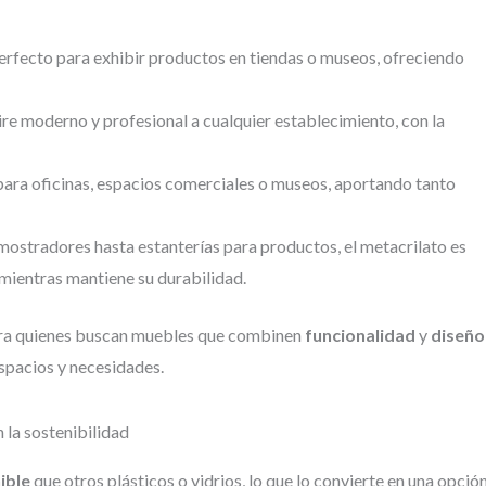
perfecto para exhibir productos en tiendas o museos, ofreciendo
re moderno y profesional a cualquier establecimiento, con la
para oficinas, espacios comerciales o museos, aportando tanto
ostradores hasta estanterías para productos, el metacrilato es
a mientras mantiene su durabilidad.
 para quienes buscan muebles que combinen
funcionalidad
y
diseño
spacios y necesidades.
la sostenibilidad
ible
que otros plásticos o vidrios, lo que lo convierte en una opció