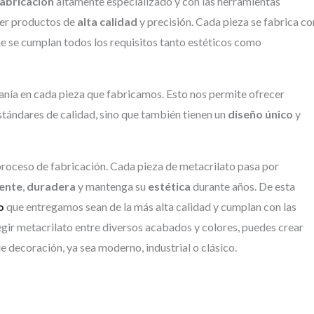
abricación
altamente especializado y con las herramientas
cer productos de
alta calidad
y precisión. Cada pieza se fabrica co
e se cumplan todos los requisitos tanto estéticos como
anía en cada pieza que fabricamos. Esto nos permite ofrecer
stándares de calidad, sino que también tienen un
diseño único
y
proceso de fabricación. Cada pieza de metacrilato pasa por
tente
,
duradera
y mantenga su
estética
durante años. De esta
o
que entregamos sean de la más alta calidad y cumplan con las
egir metacrilato entre diversos acabados y colores, puedes crear
 decoración, ya sea moderno, industrial o clásico.