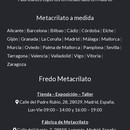
Metacrilato a medida
Alicante
|
Barcelona
|
Bilbao
|
Cádiz
|
Córdoba
|
Elche
|
Gijón
|
Granada
|
La Coruña
|
Madrid
|
Málaga
|
Mallorca
|
Murcia
|
Oviedo
|
Palma de Mallorca
|
Pamplona
|
Sevilla
|
Tarragona
|
Valencia
|
Valladolid
|
Vigo
|
Vitoria
|
Zaragoza
Fredo Metacrilato
Tienda – Exposición – Taller
Calle del Padre Rubio, 28, 28029, Madrid, España.
Lun-Vie 09:00 – 14:00 y 16:00 – 19:00
Fábrica de Metacrilato
Calle del Uranio, 7, 28918, Leganés, Madrid, España.