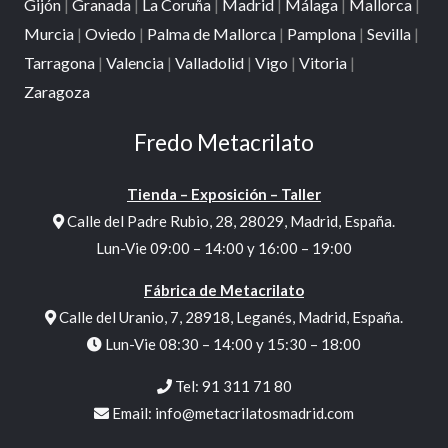
Gijón
|
Granada
|
La Coruña
|
Madrid
|
Málaga
|
Mallorca
|
Murcia
|
Oviedo
|
Palma de Mallorca
|
Pamplona
|
Sevilla
|
Tarragona
|
Valencia
|
Valladolid
|
Vigo
|
Vitoria
|
Zaragoza
Fredo Metacrilato
Tienda – Exposición – Taller
Calle del Padre Rubio, 28, 28029, Madrid, España.
Lun-Vie 09:00 – 14:00 y 16:00 – 19:00
Fábrica de Metacrilato
Calle del Uranio, 7, 28918, Leganés, Madrid, España.
Lun-Vie 08:30 – 14:00 y 15:30 – 18:00
Tel:
91 311 71 80
Email:
info@metacrilatosmadrid.com