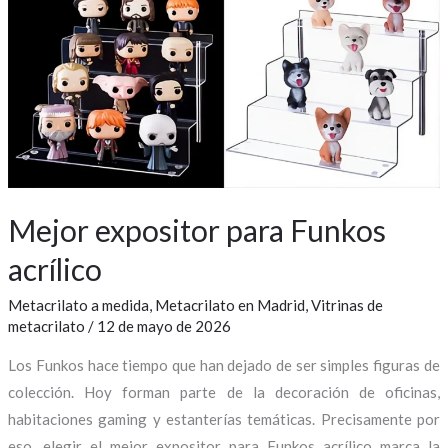
expositor
para
Funkos
acrílico
Mejor expositor para Funkos
acrílico
Metacrilato a medida
,
Metacrilato en Madrid
,
Vitrinas de
metacrilato
/
12 de mayo de 2026
Los Funkos hace tiempo que han dejado de ser simples figuras de
colección. Hoy forman parte de la decoración de oficinas,
habitaciones gaming y estanterías temáticas. Precisamente por
eso, elegir el mejor expositor para Funkos acrílico marca la