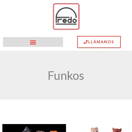
Ir
al
contenido
LLÁMANOS
Funkos
Mejor