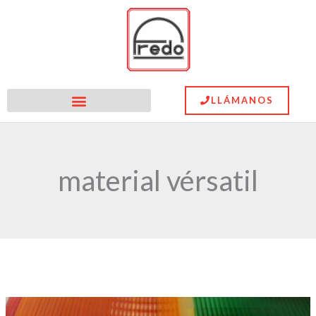
Ir
al
contenido
LLÁMANOS
material vérsatil
Metacrilato,