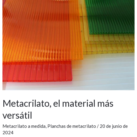
el
material
más
versátil
Metacrilato, el material más
versátil
Metacrilato a medida
,
Planchas de metacrilato
/
20 de junio de
2024