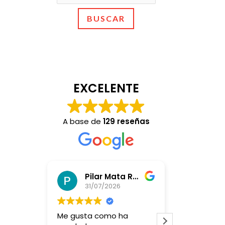
BUSCAR
EXCELENTE
A base de
129 reseñas
Pilar Mata Rubio
Bin
31/07/2026
28/
Me gusta como ha
Teníamos d