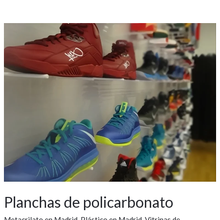
Planchas
de
policarbonato
Planchas de policarbonato
Metacrilato en Madrid
,
Plástico en Madrid
,
Vitrinas de