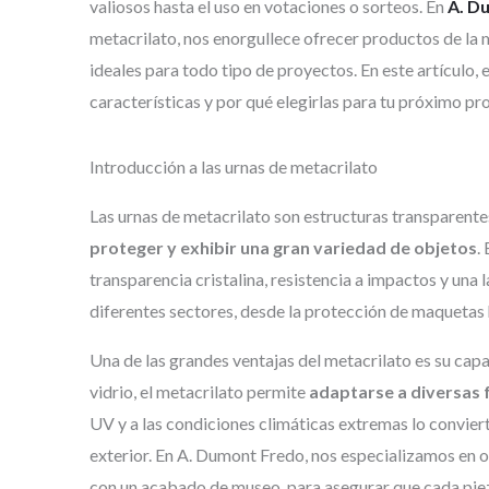
valiosos hasta el uso en votaciones o sorteos. En
A. D
metacrilato, nos enorgullece ofrecer productos de la 
ideales para todo tipo de proyectos. En este artículo,
características y por qué elegirlas para tu próximo pr
Introducción a las urnas de metacrilato
Las urnas de metacrilato son estructuras transparente
proteger y exhibir una gran variedad de objetos
.
transparencia cristalina, resistencia a impactos y una l
diferentes sectores, desde la protección de maquetas 
Una de las grandes ventajas del metacrilato es su capa
vidrio, el metacrilato permite
adaptarse a diversas
UV y a las condiciones climáticas extremas lo conviert
exterior. En A. Dumont Fredo, nos especializamos en 
con un acabado de museo, para asegurar que cada piez