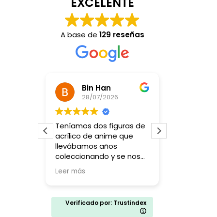
EXCELENTE
A base de
129 reseñas
Bin Han
Alejandra Sierra
28/07/2026
23/07/2026
níamos dos figuras de
Un resultado increíble y
rílico de anime que
en muy poco tiempo,
evábamos años
muy agradecida.
leccionando y se nos
mpieron. Buscando una
er más
rma de repararlas
contramos esta tienda
decidimos probar.
Verificado por: Trustindex
 dueño fue súper