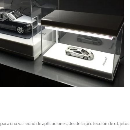
Pilar Mata Rubio
31/07/2026
Me gusta como ha
Te
quedado
ac
ll
co
ro
Le
fo
en
y 
 para una variedad de aplicaciones, desde la protección de objetos
El