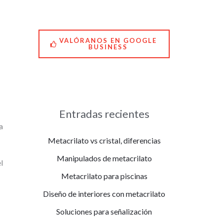
able desde el primer
mento. Arregló
estras figuras con
chísimo cuidado y ni
quiera nos quiso cobrar.
VALÓRANOS EN GOOGLE
BUSINESS
s ayudó muchísimo y
 lo agradecemos de
razón. ¡Un sitio
talmente
comendable!
Entradas recientes
a
Metacrilato vs cristal, diferencias
Manipulados de metacrilato
l
Metacrilato para piscinas
Diseño de interiores con metacrilato
Soluciones para señalización