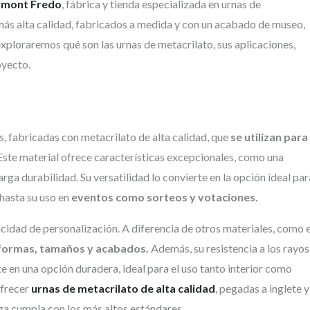
am
umont Fredo
, fábrica y tienda especializada en urnas de
mo
más alta calidad, fabricados a medida y con un acabado de museo,
nu
mu
 exploraremos qué son las urnas de metacrilato, sus aplicaciones,
si
oyecto.
No
se
co
to
re
s, fabricadas con metacrilato de alta calidad, que
se utilizan para
 Este material ofrece características excepcionales, como una
arga durabilidad. Su versatilidad lo convierte en la opción ideal par
hasta su uso en
eventos como sorteos y votaciones.
cidad de personalización. A diferencia de otros materiales, como e
 formas, tamaños y acabados.
Además, su resistencia a los rayos
e en una opción duradera, ideal para el uso tanto interior como
ofrecer
urnas de metacrilato de alta calidad
, pegadas a inglete y
a cumpla con los más altos estándares.