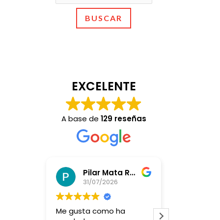
BUSCAR
EXCELENTE
A base de
129 reseñas
Pilar Mata Rubio
Bin H
31/07/2026
28/07/
Me gusta como ha
Teníamos dos