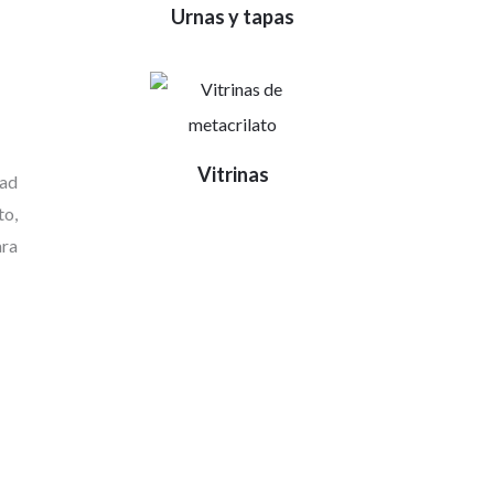
Urnas y tapas
Vitrinas
dad
to,
ara